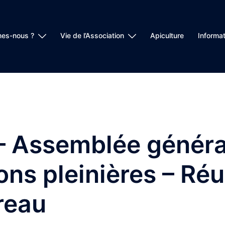
es-nous ?
Vie de l’Association
Apiculture
Informat
– Assemblée généra
ons pleinières – Ré
reau