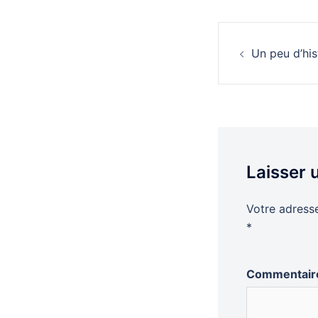
Naviga
Un peu d’his
d’artic
Laisser
Votre adresse
*
Commentai