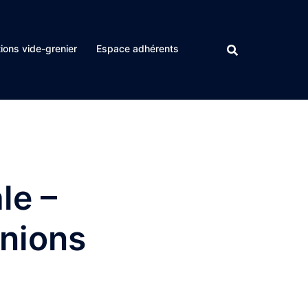
ions vide-grenier
Espace adhérents
le –
unions