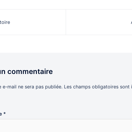
tion
toire
le
 un commentaire
 e-mail ne sera pas publiée.
Les champs obligatoires sont 
re
*