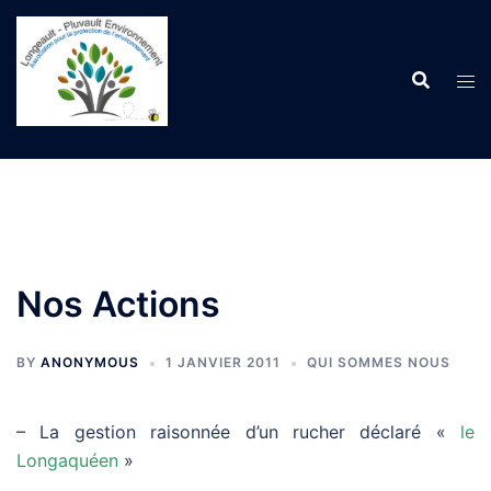
Aller
au
contenu
Nos Actions
BY
ANONYMOUS
1 JANVIER 2011
QUI SOMMES NOUS
– La gestion raisonnée d’un rucher déclaré «
le
Longaquéen
»