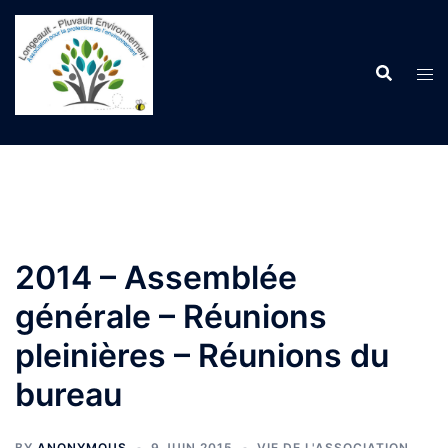
Aller
au
contenu
2014 – Assemblée
générale – Réunions
pleinières – Réunions du
bureau
BY
ANONYMOUS
9 JUIN 2015
VIE DE L'ASSOCIATION