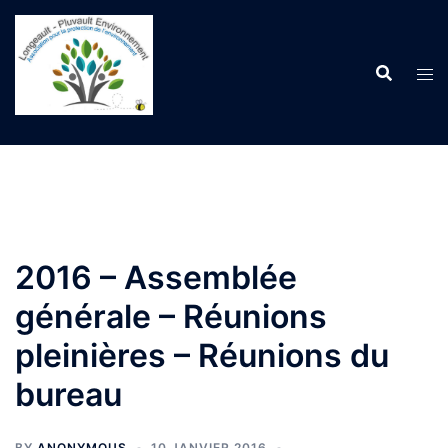
Aller
au
contenu
2016 – Assemblée
générale – Réunions
pleinières – Réunions du
bureau
BY
ANONYMOUS
10 JANVIER 2016