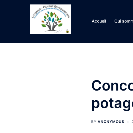
Aller
au
contenu
Accueil
Qui somm
Concou
potag
BY
ANONYMOUS