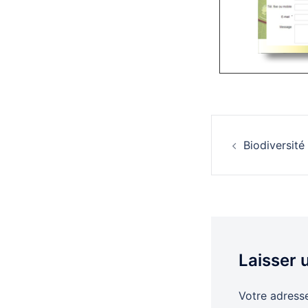
Naviga
Biodiversité
d’artic
Laisser
Votre adresse