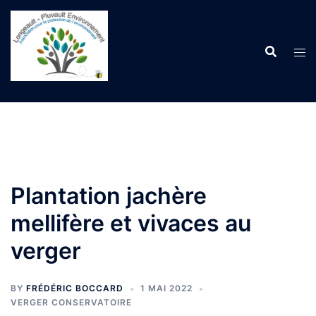
Aller
au
contenu
Plantation jachère
mellifère et vivaces au
verger
BY
FRÉDÉRIC BOCCARD
1 MAI 2022
VERGER CONSERVATOIRE