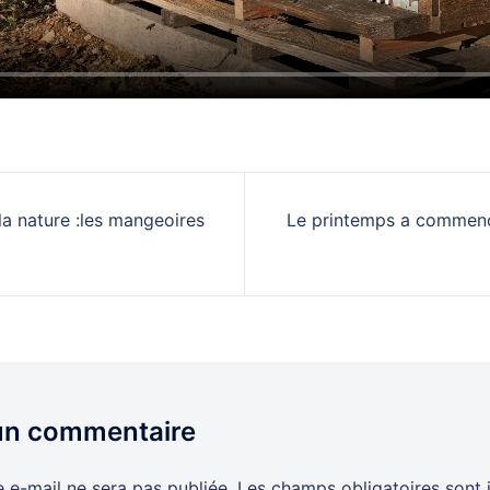
tion
 la nature :les mangeoires
Le printemps a commencé
le
 un commentaire
 e-mail ne sera pas publiée.
Les champs obligatoires sont 